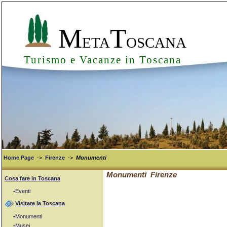
M
T
ETA
OSCANA
Turismo e Vacanze in Toscana
Home Page
->
Firenze
->
Monumenti
Monumenti Firenze
Cosa fare in Toscana
-
Eventi
Visitare la Toscana
-
Monumenti
-
Musei