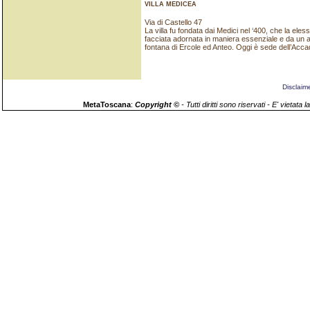
VILLA MEDICEA
Via di Castello 47
La villa fu fondata dai Medici nel ‘400, che la eles
facciata adornata in maniera essenziale e da un amp
fontana di Ercole ed Anteo. Oggi è sede dell’Acca
Disclaim
MetaToscana
:
Copyright ©
- Tutti diritti sono riservati - E' vieta