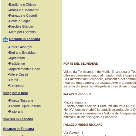
-
Basiliche e Chiese
-
Abbazie e Monasteri
-
Fortezze e Castelli
-
Feste e Sagre
-
Parchi e Giardini
-
Mete per i Bambini
Dormire in Toscana
-
Hotel e Alberghi
-
Bed and Breakfast
-
Agriturismi
-
Residence
FORTE DEL BELVEDERE
-
Appartamenti e Case
Voluto da Ferdinando I dè Medici Granduca di Tos
-
Ville e Casali
offre un panorama unico al mondo. Inoltre ospita m
La Palazzina del Belvedere, residenza del comanda
-
Ostelli
ricavata una camera corazzata dove era custodito 
-
Campeggi
sistema di canali per allagarla in caso di sacchegg
Mangiare e bere
PALAZZO VECCHIO
-
Ricette Toscane
Piazza Signoria
E’ sorto come sede dei Priori. Iniziato tra il XII e i
-
Prodotti Tipici Toscani
Nel XVI secolo vi abitò la famiglia granducale di C
-
Ristoranti
Da visitare è sicuramente il Salone dei Cinquecent
affreschi di Michelangelo e Leonardo.
Itinerari in Toscana
PALAZZO MEDICI-RICCARDI
Vacanze in Toscana
Via Cavour, 1