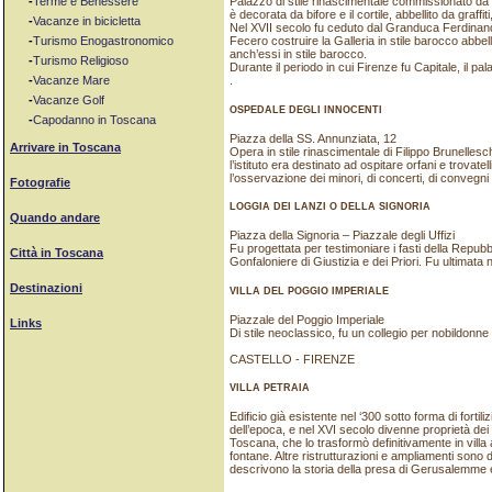
-
Terme e Benessere
Palazzo di stile rinascimentale commissionato da 
è decorata da bifore e il cortile, abbellito da graffit
-
Vacanze in bicicletta
Nel XVII secolo fu ceduto dal Granduca Ferdinando I
-
Turismo Enogastronomico
Fecero costruire la Galleria in stile barocco abbell
anch’essi in stile barocco.
-
Turismo Religioso
Durante il periodo in cui Firenze fu Capitale, il pal
-
Vacanze Mare
.
-
Vacanze Golf
OSPEDALE DEGLI INNOCENTI
-
Capodanno in Toscana
Piazza della SS. Annunziata, 12
Arrivare in Toscana
Opera in stile rinascimentale di Filippo Brunellesc
l’istituto era destinato ad ospitare orfani e trovatel
l’osservazione dei minori, di concerti, di convegni e
Fotografie
LOGGIA DEI LANZI O DELLA SIGNORIA
Quando andare
Piazza della Signoria – Piazzale degli Uffizi
Fu progettata per testimoniare i fasti della Repub
Città in Toscana
Gonfaloniere di Giustizia e dei Priori. Fu ultimata n
Destinazioni
VILLA DEL POGGIO IMPERIALE
Piazzale del Poggio Imperiale
Links
Di stile neoclassico, fu un collegio per nobildonne
CASTELLO - FIRENZE
VILLA PETRAIA
Edificio già esistente nel ‘300 sotto forma di fortili
dell’epoca, e nel XVI secolo divenne proprietà dei 
Toscana, che lo trasformò definitivamente in villa 
fontane. Altre ristrutturazioni e ampliamenti sono do
descrivono la storia della presa di Gerusalemme e