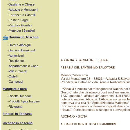
-
Basiliche e Chiese
-
Abbazie e Monasteri
-
Fortezze e Castelli
-
Feste e Sagre
-
Parchi e Giardini
-
Mete per i Bambini
Dormire in Toscana
-
Hotel e Alberghi
-
Bed and Breakfast
-
Agriturismi
ABBADIA S.SALVATORE - SIENA
-
Residence
-
Appartamenti e Case
ABBAZIA DEL SANTISSIMO SALVATORE
-
Ville e Casali
Monaci Cistercensi
-
Ostelli
Via del Monastero 28 – 53021 – Abbadia S.Salvato
-
Campeggi
Prendere la statale n° 2 da Siena a Radicofani fi
Mangiare e bere
L’Abbazia fu voluta dal re longobardo Rachis nel
Gesù Cristo che gli intimò di costruirgli un tempio.
1237, quando fu affidata ai Cistercensi. Nel 1783
-
Ricette Toscane
poterono riaprire l’Abbazia. L’Abbazia sorge sul 
-
Prodotti Tipici Toscani
conserva una tela “Lo Sposalizio della Madonna” d
35 colonne ognuna con forme e capitelli diversi – 
-
Ristoranti
miniata”. Periodicamente si svolgono convegni sto
Itinerari in Toscana
ASCIANO - SIENA
Vacanze in Toscana
ABBAZIA DI MONTE OLIVETO MAGGIORE