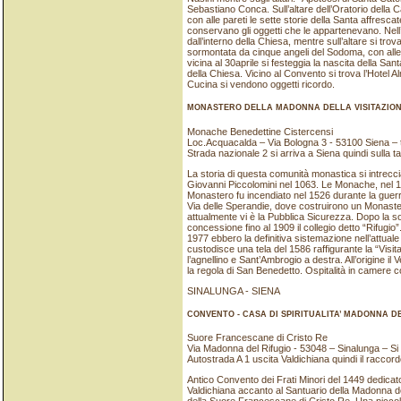
Sebastiano Conca. Sull’altare dell’Oratorio della
con alle pareti le sette storie della Santa affresca
conservano gli oggetti che le appartenevano. Nell
dall’interno della Chiesa, mentre sull’altare si tro
sormontata da cinque angeli del Sodoma, con alle
vicina al 30aprile si festeggia la nascita della Sant
della Chiesa. Vicino al Convento si trova l’Hotel A
Cucina si vendono oggetti ricordo.
MONASTERO DELLA MADONNA DELLA VISITAZIO
Monache Benedettine Cistercensi
Loc.Acquacalda – Via Bologna 3 - 53100 Siena –
Strada nazionale 2 si arriva a Siena quindi sulla 
La storia di questa comunità monastica si intrec
Giovanni Piccolomini nel 1063. Le Monache, nel 1
Monastero fu incendiato nel 1526 durante la guer
Via delle Sperandie, dove costruirono un Monaste
attualmente vi è la Pubblica Sicurezza. Dopo la 
concessione fino al 1909 il collegio detto “Rifugio”
1977 ebbero la definitiva sistemazione nell’attual
custodisce una tela del 1586 raffigurante la “Visi
l’agnellino e Sant’Ambrogio a destra. All’origine 
la regola di San Benedetto. Ospitalità in camere c
SINALUNGA - SIENA
CONVENTO - CASA DI SPIRITUALITA’ MADONNA D
Suore Francescane di Cristo Re
Via Madonna del Rifugio - 53048 – Sinalunga – Si
Autostrada A 1 uscita Valdichiana quindi il raccord
Antico Convento dei Frati Minori del 1449 dedicato
Valdichiana accanto al Santuario della Madonna d