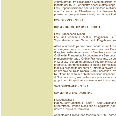
A metà strada, tra Chianciano e Montepulciano, fr
fondato nel 1532. Per quattro secoli è stato luogo 
Frati Cappuccini hanno aperto il romitorio a chi
una Chiesina ed un Chiostro con al centro un’antica
pranzo per gruppi autosufficienti, per ritiri spiritua
POGGIBONSI - SIENA
CONVENTO-BASILICA SAN LUCCHESE
Frati Francescani Minori
Loc.San Lucchese 1 – 53036 – Poggibonsi – Si –
Superstrada Firenze-Siena uscita Poggibonsi quind
All’inizio furono le piccole case donate a San Fran
ad eseguire una costruzione unica, per cui il Con
Gaggiano nello stesso anno di San Francesco nel 1
Ordine dei Francescani, concedendo a San Lucchese
primogenito del terzo Ordine Francescano. La sua v
emarginati, i poveri, gli ammalati trovarono in lui
preghiera. Morirono insieme lo stesso giorno in sant
facciata preceduta dal portico. Interno a navata u
un dossale dei Della Robbia. Nella Sacrestia si tro
Refettorio ha l’affresco “Moltiplicazione dei pani e
di San Lucchese, solenni funzioni, processione citta
gruppi per ritiri spirituali e convegni religiosi, co
SAN GIMIGNANO - SIENA
CONVENTO DI SANT’AGOSTINO
Frati Agostiniani
Piazza Sant’Agostino 4 – 53037 – San Gimignano
Superstrada Firenze-Siena fino a Poggibonsi,con 
destra si arriva al Convento.
Accanto alla Chiesa, con facciata del 1280, sorse