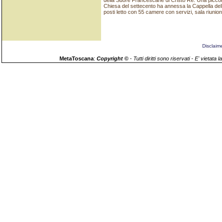
della Suore Francescane di Cristo Re. Una piccola
Chiesa del settecento ha annessa la Cappella della
posti letto con 55 camere con servizi, sala riunio
Disclaim
MetaToscana
:
Copyright ©
- Tutti diritti sono riservati - E' vieta