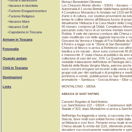
-
Terme e Benessere
Monaci Benedettini Olivetani
Loc.Chiusure-Monte oliveto – 53041 – Asciano –
-
Vacanze in bicicletta
Autostrada A 1 uscita Bettole-Valdichiana quindi la
-
Turismo Enogastronomico
Il Complesso Monastico fu fondato nel 1319 del B
d’arte e di cultura, con studiosi provenienti da tut
-
Turismo Religioso
tempo le colline intorno all’Abbazia furono di prop
-
Vacanze Mare
Attualmente l’Abbazia è la Casa Madre della Cong
40 monaci, compresi gli Oblati. Complesso Monume
-
Vacanze Golf
passando sotto l’arco di un torrione merlato inser
-
Capodanno in Toscana
Robbia. Il viale dei cipressi conduce alla Chiesa c
stato modificato con delle aggiunte barocche e roco
Arrivare in Toscana
Giovanni da Verona e il leggio di Fra Raffaele da B
il Portico a logge con le “Storie di San Benedetto”
Chiostro di Mezzo si arriva al Refettorio con affres
Fotografie
basilica a tre navate , dove sono conservati 45.00
e manoscritti. E’ stata chiusa al pubblico da anni 
collezione di vasi del sec. XVII. La Quadreria, con 
Quando andare
visitabile il laboratorio dell’Istituto di Patologia del
Natività della Beata Vergine Maria, patrona anche
Città in Toscana
sono concerti d’organo ed incontri sulla storia e la 
gruppi solo per ritiri spirituali o di preghiera e 
portineria si vende: pubblicazioni su San Benedett
Destinazioni
aromatiche – Sambuca – Goccia Amara – Elisir caff
MONTALCINO - SIENA
Links
ABBAZIA DI SANT’ANTIMO
Canonici Regolari di Sant’Antimo
Loc.Sant’Antomo 222 – 53024 – Castenuovo dell’A
Statale n°323, dopo Montalcino si arriva a Sant’A
Nell’intrigo fra leggenda e storia, si racconta c
Starcia, dove molti suoi soldati furono colpiti dalla
un’Abbazia e così fece. Pertanto essa risale al sec
Chiesa attuale fu eretta dal 1118, ottenendo protez
decadere successivamente materialmente e spirit