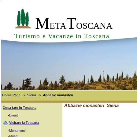
M
T
ETA
OSCANA
Turismo e Vacanze in Toscana
Home Page
->
Siena
->
Abbazie monasteri
Abbazie monasteri Siena
Cosa fare in Toscana
-
Eventi
Visitare la Toscana
-
Monumenti
-
Musei