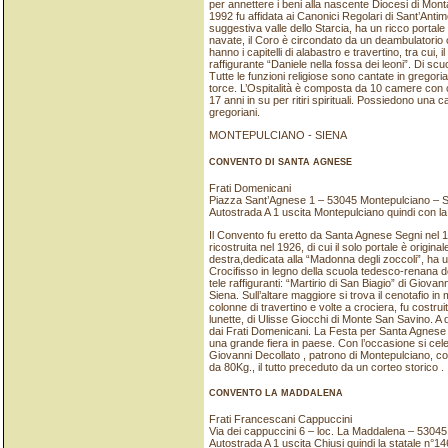
per annettere i beni alla nascente Diocesi di Monta
1992 fu affidata ai Canonici Regolari di Sant’Anti
suggestiva valle dello Starcia, ha un ricco portale
navate, il Coro è circondato da un deambulatorio 
hanno i capitelli di alabastro e travertino, tra cu
raffigurante “Daniele nella fossa dei leoni”. Di scu
Tutte le funzioni religiose sono cantate in gregor
torce. L’Ospitalità è composta da 10 camere con c
17 anni in su per ritiri spirituali. Possiedono una cas
gregoriani.
MONTEPULCIANO - SIENA
CONVENTO DI SANTA AGNESE
Frati Domenicani
Piazza Sant’Agnese 1 – 53045 Montepulciano – S
Autostrada A 1 uscita Montepulciano quindi con la p
Il Convento fu eretto da Santa Agnese Segni nel 130
ricostruita nel 1926, di cui il solo portale è origi
destra,dedicata alla “Madonna degli zoccoli”, ha u
Crocifisso in legno della scuola tedesco-renana del
tele raffiguranti: “Martirio di San Biagio” di Giov
Siena. Sull’altare maggiore si trova il cenotafio i
colonne di travertino e volte a crociera, fu costruito
lunette, di Ulisse Giocchi di Monte San Savino. A 
dai Frati Domenicani. La Festa per Santa Agnese iniz
una grande fiera in paese. Con l’occasione si ce
Giovanni Decollato , patrono di Montepulciano, con i
da 80Kg., il tutto preceduto da un corteo storico .
CONVENTO LA MADDALENA
Frati Francescani Cappuccini
Via dei cappuccini 6 – loc. La Maddalena – 53045
Autostrada A 1 uscita Chiusi quindi la statale n°1