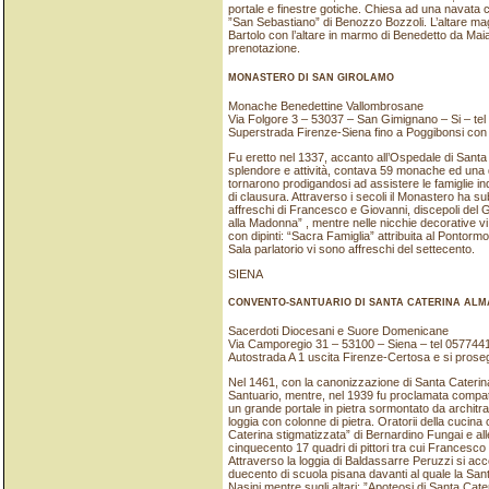
portale e finestre gotiche. Chiesa ad una navata co
”San Sebastiano” di Benozzo Bozzoli. L’altare mag
Bartolo con l’altare in marmo di Benedetto da Mai
prenotazione.
MONASTERO DI SAN GIROLAMO
Monache Benedettine Vallombrosane
Via Folgore 3 – 53037 – San Gimignano – Si – te
Superstrada Firenze-Siena fino a Poggibonsi con 
Fu eretto nel 1337, accanto all’Ospedale di Santa 
splendore e attività, contava 59 monache ed una
tornarono prodigandosi ad assistere le famiglie ind
di clausura. Attraverso i secoli il Monastero ha subi
affreschi di Francesco e Giovanni, discepoli del G
alla Madonna” , mentre nelle nicchie decorative v
con dipinti: “Sacra Famiglia” attribuita al Pontorm
Sala parlatorio vi sono affreschi del settecento.
SIENA
CONVENTO-SANTUARIO DI SANTA CATERINA AL
Sacerdoti Diocesani e Suore Domenicane
Via Camporegio 31 – 53100 – Siena – tel 05774
Autostrada A 1 uscita Firenze-Certosa e si proseg
Nel 1461, con la canonizzazione di Santa Caterina
Santuario, mentre, nel 1939 fu proclamata compatro
un grande portale in pietra sormontato da architr
loggia con colonne di pietra. Oratorii della cucina 
Caterina stigmatizzata” di Bernardino Fungai e alle 
cinquecento 17 quadri di pittori tra cui Francesco 
Attraverso la loggia di Baldassarre Peruzzi si acced
duecento di scuola pisana davanti al quale la San
Nasini mentre sugli altari: ”Apoteosi di Santa Cate